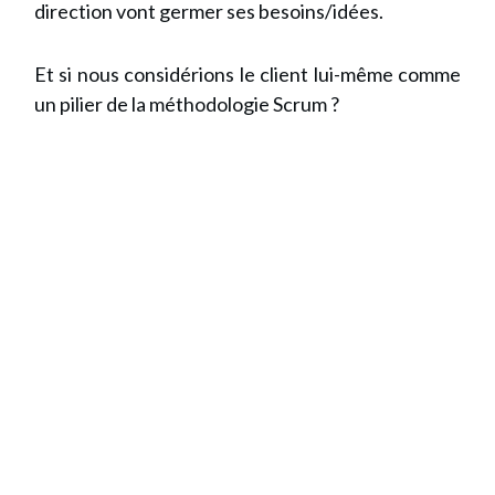
direction vont germer ses besoins/idées.
Et si nous considérions le client lui-même comme
un pilier de la méthodologie Scrum ?
Recevez GRATUITEMENT l
e Guide
Chef de Projet
Pratique du
Performant
👉 Suivez
une méthodologie
claire pour gérer vos
projets de
bout en bout
👉 Améliorez votre
efficacité
opérationnelle en
utilisant les
bons livrables au bon moment