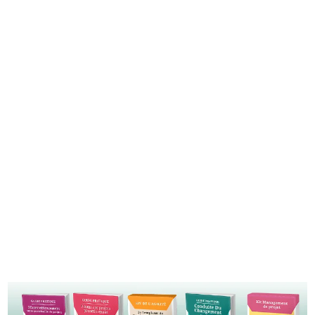
RECEVOIR LE GUIDE
Vous recevrez régulièrement des contenus intéressants. Vos
données seront en lieu sûr, nous détestons le spam sans doute
autant que vous, et vous pouvez vous désinscrire à tout moment. Voir
politique de confidentialité
notre
.