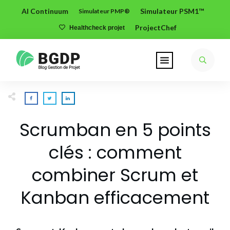
AI Continuum
Simulateur PSM1™
Simulateur PMP®
ProjectChef
Healthcheck projet
Scrumban en 5 points
clés : comment
combiner Scrum et
Kanban efficacement