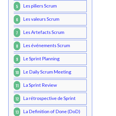
Les piliers Scrum
5
Les valeurs Scrum
6
Les Artefacts Scrum
7
Les événements Scrum
8
Le Sprint Planning
9
Le Daily Scrum Meeting
10
La Sprint Review
11
La rétrospective de Sprint
12
La Definition of Done (DoD)
13