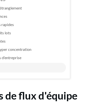
d’étranglement
ances
 rapides
its lots
ntes
hyper concentration
s d’entreprise
s de flux d'équipe