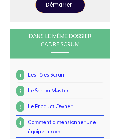
Démarrer
DANS LE MÊME DOSSIER
CADRE SCRUM
Les rôles Scrum
1
Le Scrum Master
2
Le Product Owner
3
Comment dimensionner une
4
équipe scrum