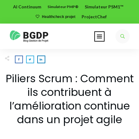
AI Continuum
Simulateur PSM1™
Simulateur PMP®
ProjectChef
Healthcheck projet
Piliers Scrum : Comment
ils contribuent à
l’amélioration continue
dans un projet agile