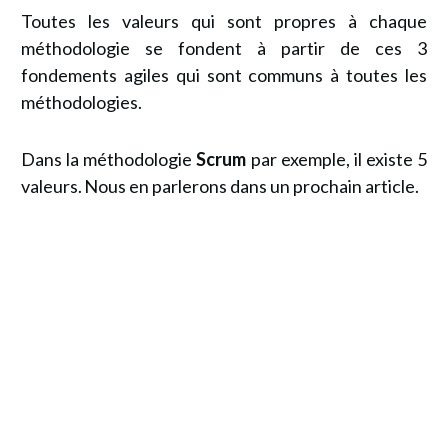
Toutes les valeurs qui sont propres à chaque
méthodologie se fondent à partir de ces 3
fondements agiles qui sont communs à toutes les
méthodologies.
Dans la méthodologie
Scrum
par exemple, il existe 5
valeurs. Nous en parlerons dans un prochain article.
Recevez GRATUITEMENT l
e Guide
Chef de Projet
Pratique du
Performant
👉 Suivez
une méthodologie
claire pour gérer vos
projets de
bout en bout