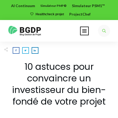
AI Continuum
Simulateur PSM1™
Simulateur PMP®
ProjectChef
Healthcheck projet
10 astuces pour
convaincre un
investisseur du bien-
fondé de votre projet