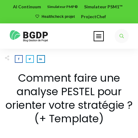
AI Continuum
Simulateur PSM1™
Simulateur PMP®
ProjectChef
Healthcheck projet
Comment faire une
analyse PESTEL pour
orienter votre stratégie ?
(+ Template)