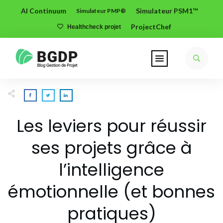
AI Continuum
Simulateur PSM1™
Simulateur PMP®
ProjectChef
Healthcheck projet
Les leviers pour réussir
ses projets grâce à
l’intelligence
émotionnelle (et bonnes
pratiques)