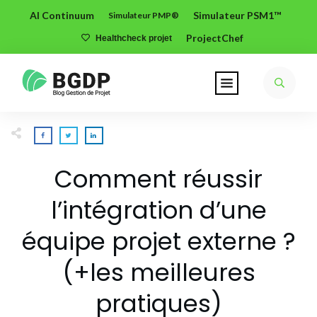
AI Continuum
Simulateur PSM1™
Simulateur PMP®
ProjectChef
Healthcheck projet
Comment réussir
l’intégration d’une
équipe projet externe ?
(+les meilleures
pratiques)