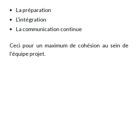
La préparation
L'intégration
La communication continue
Ceci pour un maximum de cohésion au sein de
l’équipe projet.
Recevez GRATUITEMENT l
e Guide
Chef de Projet
Pratique du
Performant
👉 Suivez
une méthodologie
claire pour gérer vos
projets de
bout en bout
👉 Améliorez votre
efficacité
opérationnelle en