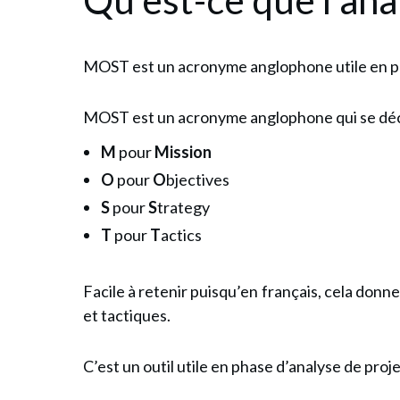
MOST est un acronyme anglophone utile en ph
MOST est un acronyme anglophone qui se déc
M
pour
Mission
O
pour
O
bjectives
S
pour
S
trategy
T
pour
T
actics
Facile à retenir puisqu’en français, cela don
et tactiques.
C’est un outil utile en phase d’analyse de proj