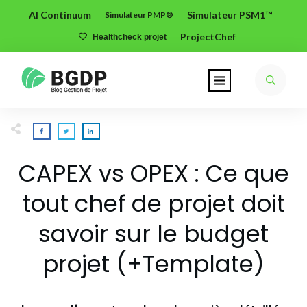
AI Continuum
Simulateur PSM1™
Simulateur PMP®
ProjectChef
Healthcheck projet
CAPEX vs OPEX : Ce que
tout chef de projet doit
savoir sur le budget
projet (+Template)