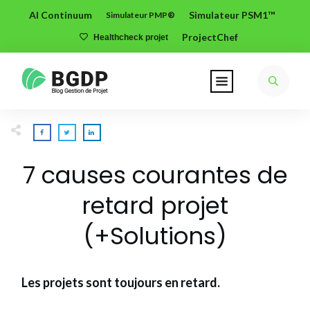
AI Continuum
Simulateur PSM1™
Simulateur PMP®
ProjectChef
Healthcheck projet
7 causes courantes de
retard projet
(+Solutions)
Les projets sont toujours en retard.