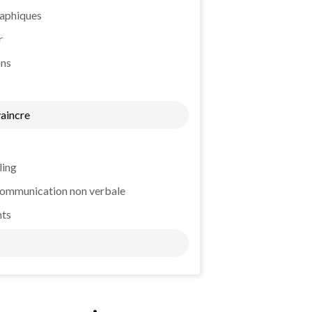
raphiques
r
ons
vaincre
ling
 communication non verbale
nts