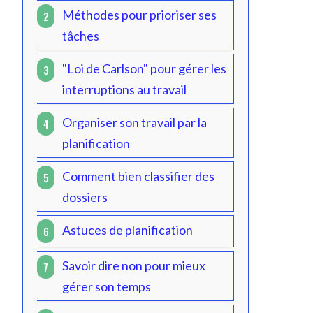
Méthodes pour prioriser ses
2
tâches
"Loi de Carlson" pour gérer les
3
interruptions au travail
Org
aniser son travail par la
4
planification
Comment bien classifier des
5
dossiers
Astuces de planification
6
Savoir dire non pour mieux
7
gérer son temps