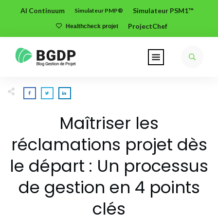
AI Continuum
Simulateur PSM1™
Simulateur PMP®
ProjectChef
Healthcheck projet
Maîtriser les
réclamations projet dès
le départ : Un processus
de gestion en 4 points
clés