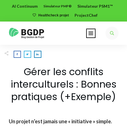
AI Continuum
Simulateur PSM1™
Simulateur PMP®
ProjectChef
Healthcheck projet
Gérer les conflits
interculturels : Bonnes
pratiques (+Exemple)
Un projet n’est jamais une « initiative » simple.