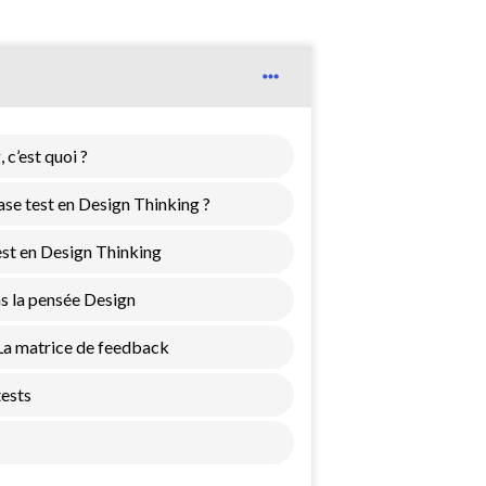
 c’est quoi ?
hase test en Design Thinking ?
est en Design Thinking
ns la pensée Design
 La matrice de feedback
tests