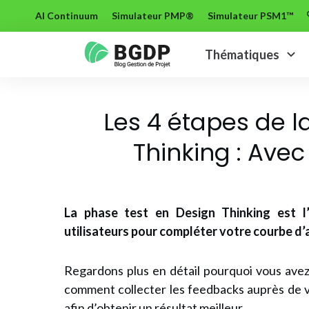
AI Continuum
Simulateur PMP®
Simulateur PSM1™
Thématiques
Les 4 étapes de l
Thinking : Ave
La phase test en Design Thinking
est 
utilisateurs pour compléter votre courbe d
Regardons plus en détail pourquoi vous avez
comment collecter les feedbacks auprès de v
afin d’obtenir un résultat meilleur.