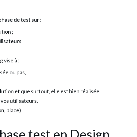
phase de test sur :
tion ;
lisateurs
 vise à :
isée ou pas,
ution et que surtout, elle est bien réalisée,
 vos utilisateurs,
n, place)
phase test en Design