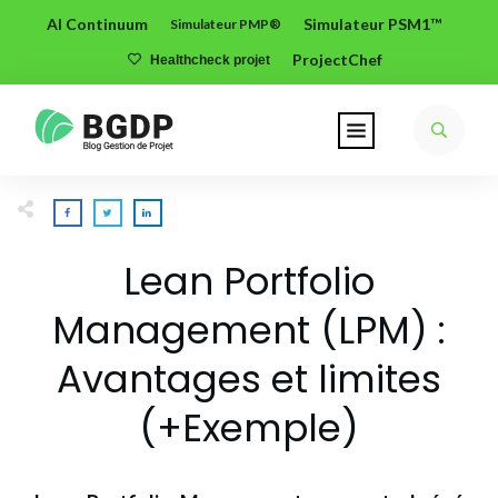
AI Continuum
Simulateur PSM1™
Simulateur PMP®
ProjectChef
Healthcheck projet
Lean Portfolio
Management (LPM) :
Avantages et limites
(+Exemple)