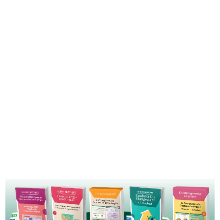
RECEVOIR LE GUIDE
Vous recevrez régulièrement des contenus intéressants. Vos
données seront en lieu sûr, nous détestons le spam sans doute
autant que vous, et vous pouvez vous désinscrire à tout moment. Voir
politique de confidentialité
notre
.