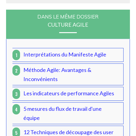
DANS LE MÊME DOSSIER
CULTURE AGILE
Interprétations du Manifeste Agile
1
Méthode Agile: Avantages &
2
Inconvénients
Les indicateurs de performance Agiles
3
5 mesures du flux de travail d'une
4
équipe
12 Techniques de découpage des user
5