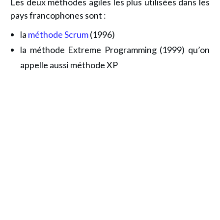
Les
deux méthodes agiles
les plus utilisées dans les
pays francophones sont :
la
méthode Scrum
(1996)
la méthode Extreme Programming (1999) qu’on
appelle aussi méthode XP
Recevez l
e Guide Pratique
de
la
Gestion de projet Agile
👉
Les principaux
frameworks
agiles
👉
Le
Mindset
et la culture agile