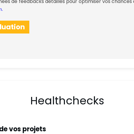
es de feedbacks détaillés pour optimiser vos chances 
n.
luation
Healthchecks
de vos projets