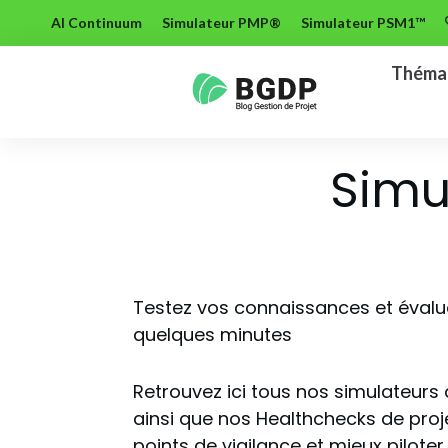
AI Continuum
Simulateur PMP®
Simulateur PSM1™
Théma
Simu
Testez vos connaissances et évalu
quelques minutes
Retrouvez ici tous nos simulateurs
ainsi que nos Healthchecks de projet
points de vigilance et mieux piloter