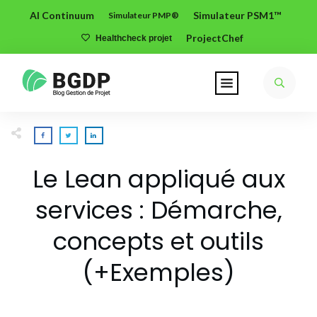
AI Continuum
Simulateur PSM1™
Simulateur PMP®
ProjectChef
Healthcheck projet
Le Lean appliqué aux
services : Démarche,
concepts et outils
(+Exemples)