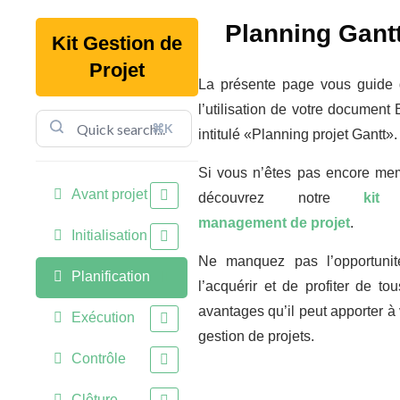
Planning Gant
Kit Gestion de
Projet
La présente page vous guide
l’utilisation de votre document 
⌘K
intitulé «Planning projet Gantt».
Si vous n’êtes pas encore me
Avant projet
découvrez notre
kit
management de projet
.
Initialisation
Ne manquez pas l’opportuni
Planification
l’acquérir et de profiter de tou
avantages qu’il peut apporter à 
Exécution
gestion de projets.
Contrôle
Clôture