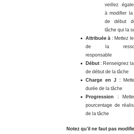
veillez égal
à modifier la
de début d
tâche qui la su
Attribuée à
: Mettez l
de la ressou
responsable
Début
: Renseignez la
de début de la tâche
Charge en J
: Mett
durée de la tâche
Progression
: Mett
pourcentage de réalis
de la tâche
Notez qu’il ne faut pas modifi