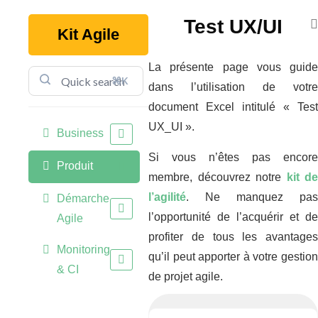
Test UX/UI
Kit Agile
La présente page vous guide
⌘K
dans l’utilisation de votre
document Excel intitulé « Test
UX_UI ».
Business
Si vous n’êtes pas encore
Produit
membre, découvrez notre
kit de
l’agilité
. Ne manquez pas
Démarche
l’opportunité de l’acquérir et de
Agile
profiter de tous les avantages
Monitoring
qu’il peut apporter à votre gestion
& CI
de projet agile.